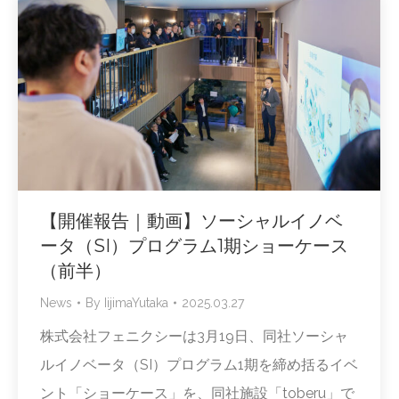
【開催報告｜動画】ソーシャルイノベ
ータ（SI）プログラム1期ショーケース
（前半）
News
By
IijimaYutaka
2025.03.27
株式会社フェニクシーは3月19日、同社ソーシャ
ルイノベータ（SI）プログラム1期を締め括るイベ
ント「ショーケース」を、同社施設「toberu」で