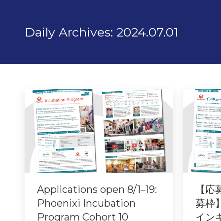
Daily Archives:
2024.07.01
Applications open 8/1–19:
【応募
Phoenixi Incubation
募枠
Program Cohort 10
イン