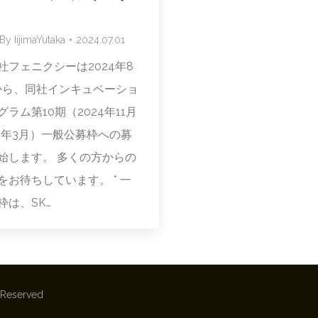
By
IijimaYutaka
2024.07.01
社フェニクシーは2024年8
から、同社インキュベーショ
ラム第10期（2024年11月
25年3月）一般公募枠への募
始します。 多くの方からの
をお待ちしています。 * 一
枠は、SK…
s Reserved