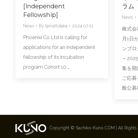
[Independent
ラム
Fellowship]
News
News
By
IijimaYutaka
2024.07.01
株式会
Phoenixi Co Ltd is calling for
月1日
applications for an independent
ンプログ
fellowship of its incubation
～20
program Cohort 10 …
集を開
ご応募
般公募
Copyright ©
Sachiko-Kuno.COM
| All Right