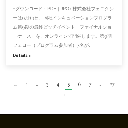
↑ダウンロード：PDF｜JPG↑ 株式会社フェニクシ
ーは9月19日、同社インキュベーションプログラ
ム第9期の最終ピッチイベント「ファイナルショ
ーケース」を、オンラインで開催します。第9期
フェロー（プログラム参加者）7名が…
Details
←
1
…
3
4
5
6
7
…
27
→