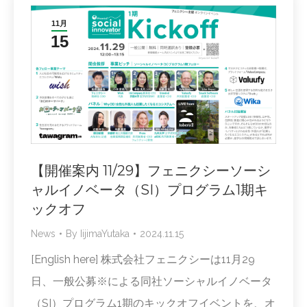
11月
15
【開催案内 11/29】フェニクシーソーシ
ャルイノベータ（SI）プログラム1期キ
ックオフ
News
By
IijimaYutaka
2024.11.15
[English here] 株式会社フェニクシーは11月29
日、一般公募※による同社ソーシャルイノベータ
（SI）プログラム1期のキックオフイベントを、オ