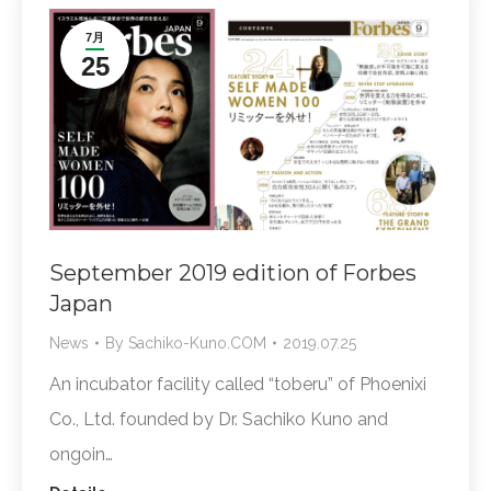
7月
25
September 2019 edition of Forbes
Japan
News
By
Sachiko-Kuno.COM
2019.07.25
An incubator facility called “toberu” of Phoenixi
Co., Ltd. founded by Dr. Sachiko Kuno and
ongoin…