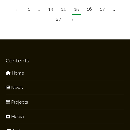
←
1
…
13
14
15
16
17
…
27
→
Contents
Home
News
Projects
Media