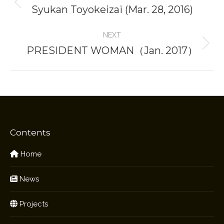
navigation
Syukan Toyokeizai (Mar. 28, 2016)
Previous
project:
NEXT
PRESIDENT WOMAN（Jan. 2017）
Next
project:
Contents
Home
News
Projects