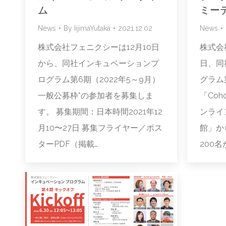
ム
ミー
News
By
IijimaYutaka
2021.12.02
News
株式会社フェニクシーは12月10日
株式会
から、同社インキュベーションプ
日、同
ログラム第6期（2022年5～9月）
グラム
一般公募枠*の参加者を募集しま
「Coho
す。 募集期間：日本時間2021年12
ンライン
月10〜27日 募集フライヤー／ポス
館」か
ターPDF（掲載…
200名