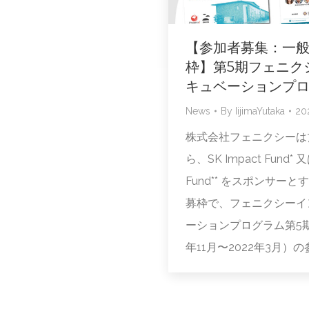
【参加者募集：一
枠】第5期フェニク
キュベーションプ
News
By
IijimaYutaka
20
株式会社フェニクシーは7
ら、SK Impact Fund* 又
Fund** をスポンサー
募枠で、フェニクシーイ
ーションプログラム第5期
年11月〜2022年3月）