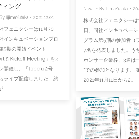
ティング
News
By
IijimaYutaka
202
By
IijimaYutaka
2021.12.01
株式会社フェニクシーは1
社フェニクシーは11月30
日、同社インキュベーシ
社インキュベーションプロ
グラム第5期の参加者（
第5期の開始イベント
7名を発表しました。う
rt 5 Kickoff Meeting」をオ
ポンサー企業枠、3名は
開催し、「toberu 2号
*での参加となります。 
らライブ配信しました。約
2021年11月11日から2…
が…