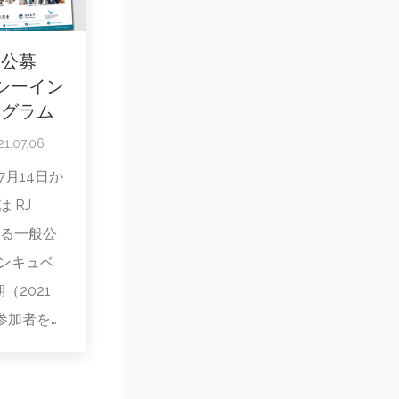
般公募
シーイン
ログラム
21.07.06
月14日か
は RJ
とする一般公
ンキュベ
（2021
の参加者を…