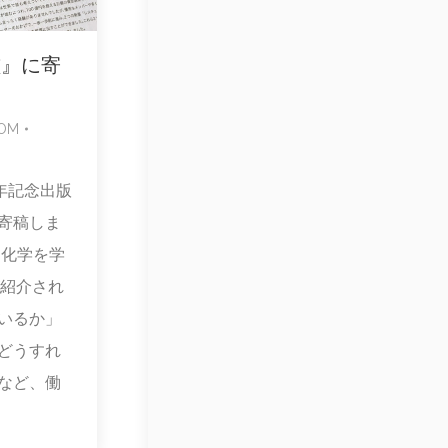
鑑』に寄
COM
年記念出版
寄稿しま
、化学を学
が紹介され
いるか」
どうすれ
など、働