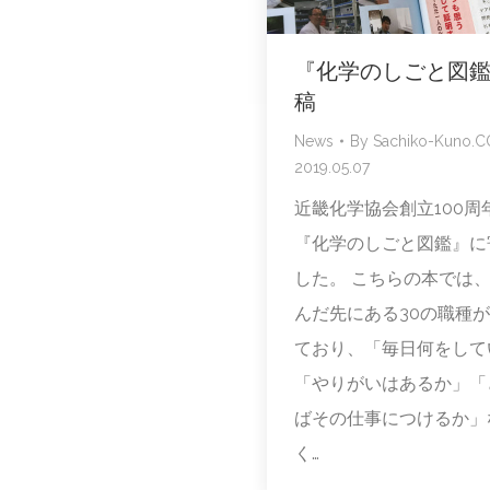
『化学のしごと図
稿
News
By
Sachiko-Kuno.
2019.05.07
近畿化学協会創立100周
『化学のしごと図鑑』に
した。 こちらの本では
んだ先にある30の職種
ており、「毎日何をして
「やりがいはあるか」「
ばその仕事につけるか」
く…