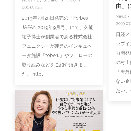
由」
2019.07.25
News
2019年7月25日発売の「Forbes
2019.07
JAPAN 2019年9月号」にて、久能
日経メ
祐子博士が創業者である株式会社
ップイ
フェニクシーが運営のインキュベ
力開発
ータ施設「toberu」やフェローの
の村上
取り組みなどをご紹介頂きまし
「海外
た。 http…
ない企
たい、