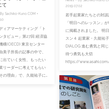
にて
2019.07.02
By
Sachiko-Kuno.COM
若手起業家たちとの対談
.10
「明日へのレッスン」が
ディアマーケティング「ト
に掲載されました。 明
ンタビュー」第27回 経済協
スン４ 起業家・久能祐子
機構(OECD) 東京センター
DIALOG 進む勇気と同
由美子所長の記事の中で、
待つ勇気も大切
に出ていく女性、もったい
https://www.asahi.com
業リーダーに考えてもらい
その理由」で、久能祐子に…