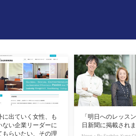
外に出ていく女性、も
「明日へのレッス
いない企業リーダーに
日新聞に掲載され
てもらいたい、その理
News
By
Sachiko-Kuno.