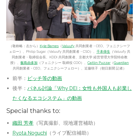
（敬称略：左から）
Kyle Barnes
（
Valuufy
共同創業者・CEO、フェニクシーフ
ェロー）、Philip Sugai（Valuufy 共同創業者・CSO）、
千本倖生
（Valuufy 共
同創業者・取締役会長、KDDI 共同創業者、京都大学 経営管理大学院特命教
授）、
飯島由多加
（フェニクシー 取締役 COO）、
Caitlin Puzzar
（
Guardian
共同創業者・CEO、フェニクシーフェロー）、近藤咲子（朝日新聞 記者）
前半：
ピッチ等の動画
後半：
パネル討論「Why DEI：女性も外国人も起業し
たくなるエコシステム」の動画
Special thanks to:
織田 芳孝
（写真撮影、現地運営補助）
Ryota Noguchi
（ライブ配信補助）