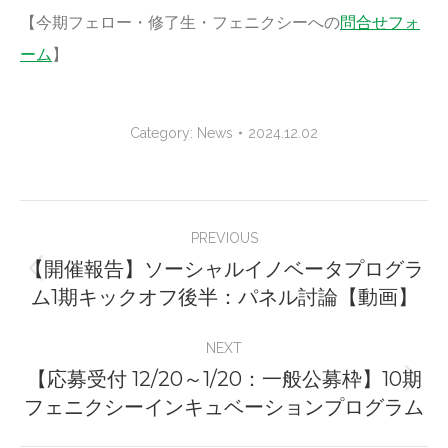
【今期フェロー・修了生・フェニクシーへの
問合せフォ
ーム
】
Category:
News
2024.12.02
Post
PREVIOUS
navigation
【開催報告】ソーシャルイノベータプログラ
Previous
ム1期キックオフ後半：パネル討論【動画】
post:
NEXT
【応募受付 12/20～1/20：一般公募枠】10期
Next
フェニクシーインキュベーションプログラム
post: