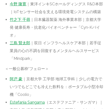
今野 隆寛
｜東洋インキSCホールディングス R&D本部
｜IoTセンサー社会を支える環境発電システムの構築
竹之下 千尋
｜日本臓器製薬 海外事業本部｜京都大学
発 健康長寿・抗老化バイオベンチャー「Cyn-Kバイ
オ」
三島 賢太郎
｜双日 インフラヘルスケア本部｜若手従
業員の心の不調を回復するメンタルヘルスサービス
「Mindpark」
＜一般公募枠*フェロー＞
阿戸 豪
｜京都大学 工学部 地球工学科｜少しの電力で
いつでもどこでも冷えた飲料を：ポータブル小型冷却
機「Coolio」
Estefania Sangama
（エステファニア・サンガマ）｜