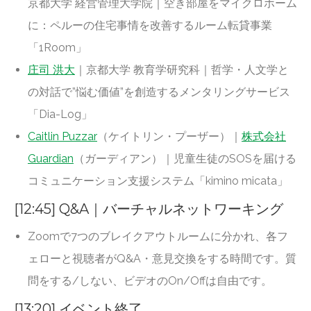
京都大学 経営管理大学院｜空き部屋をマイクロホーム
に：ペルーの住宅事情を改善するルーム転貸事業
「1Room」
庄司 洪大
｜京都大学 教育学研究科｜哲学・人文学と
の対話で”悩む価値”を創造するメンタリングサービス
「Dia-Log」
Caitlin Puzzar
（ケイトリン・プーザー）｜
株式会社
Guardian
（ガーディアン）｜児童生徒のSOSを届ける
コミュニケーション支援システム「kimino micata」
[12:45] Q&A｜バーチャルネットワーキング
Zoomで7つのブレイクアウトルームに分かれ、各フ
ェローと視聴者がQ&A・意見交換をする時間です。質
問をする/しない、ビデオのOn/Offは自由です。
[13:20] イベント終了