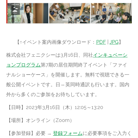
【↑イベント案内画像ダウンロード：
PDF
|
JPG
】
株式会社フェニクシーは3月16日、同社
インキュベーシ
ョンプログラム
第7期の居住期間終了イベント「ファイ
ナルショーケース」を開催します。無料で視聴できる一
般公開イベントです。日⇔英同時通訳も行います。国内
外から多くのご参加をお待ちしています。
【日時】2023年3月16日（木）12:05～13:20
【場所】オンライン（Zoom）
【参加登録】必要 →
登録フォーム
に必要事項をご入力く