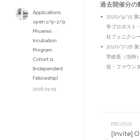
過去開催分の
Applications
2020/9/15 
open 1/9–2/9:
学プロボスト
Phoenixi
社フェニクシ
Incubation
2020/7/28 
Program
学総長（当時
Cohort 11
役・ファウン
[Independent
Fellowship]
2026.01.09
Post
PREVIOUS
navigati
[Invite] 