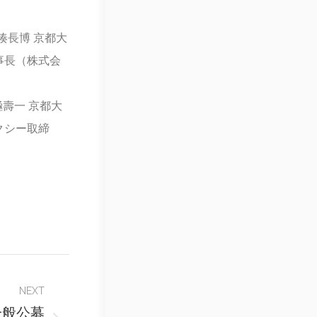
湊長博 京都大
事長（株式会
極壽一 京都大
クシー取締
NEXT
一般公募