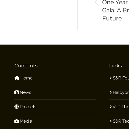
One Year
Previous
Gala: A B
post:
Future
Contents
Links
Home
S&R Fou
News
Halcyon
Projects
VLP The
Media
S&R Te