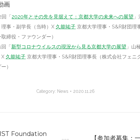
動画
第2回「
2020年とその先を見据えて：京都大学の未来への展望
」
・理事・副学長（当時）X
久能祐子
京都大学理事・S&R財団理
ー取締役・ファウンダー）
第1回「
新型コロナウイルスの現況から見る京都大学の展望
」山
）X
久能祐子
京都大学理事・S&R財団理事長（株式会社フェニ
ダー）
Category:
News
2020.11.26
on
OIST Foundation
【参加者募集：