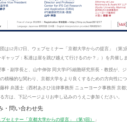
財団は12月17日、ウェブセミナー「京都大学からの提言」（第
ーギャップ：私達は崖を跳び越えて行けるのか？」）を共催し
理事・副学長と、山中伸弥 同大学iPS細胞研究所長・教授が、
への積極的な関わり、京都大学をより良くするための方向性に
藤梓 弁護士（西村あさひ法律事務所 ニューヨーク事務所 京
ある方は、下記ページよりお申し込みのうえご参加ください。
み・問い合わせ先
ェブセミナー「京都大学からの提言」（第3回）
」