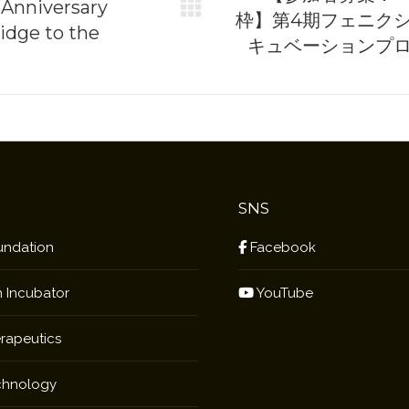
 Anniversary
枠】第4期フェニク
Next
ridge to the
キュベーションプ
post:
SNS
ndation
Facebook
 Incubator
YouTube
rapeutics
chnology