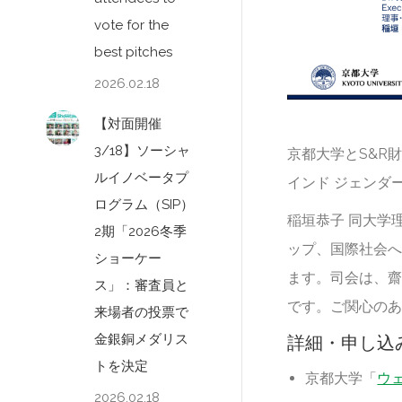
vote for the
best pitches
2026.02.18
【対面開催
3/18】ソーシャ
京都大学とS&R
ルイノベータプ
インド ジェンダ
ログラム（SIP）
稲垣恭子 同大学
2期「2026冬季
ップ、国際社会
ショーケー
ます。司会は、齋
ス」：審査員と
です。ご関心の
来場者の投票で
金銀銅メダリス
詳細・申し込
トを決定
京都大学「
ウ
2026.02.18