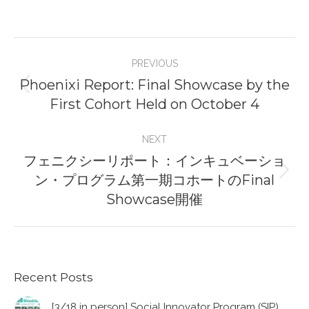
Post
PREVIOUS
navigation
Phoenixi Report: Final Showcase by the
Previous
First Cohort Held on October 4
post:
NEXT
フェニクシーリポート：インキュベーショ
ン・プログラム第一期コホートのFinal
Next
Showcase開催
post:
Recent Posts
[3/18 in person] Social Innovator Program (SIP)