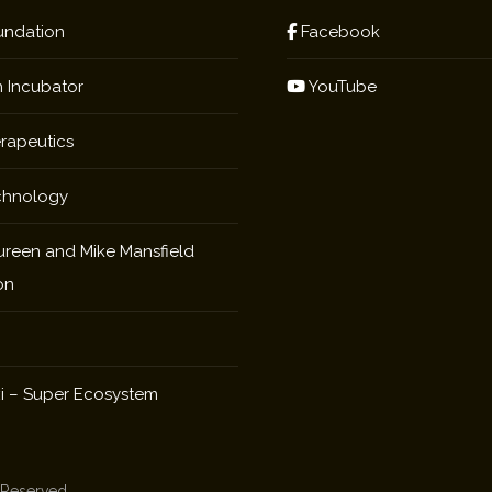
ndation
Facebook
 Incubator
YouTube
rapeutics
chnology
reen and Mike Mansfield
on
i – Super Ecosystem
s Reserved