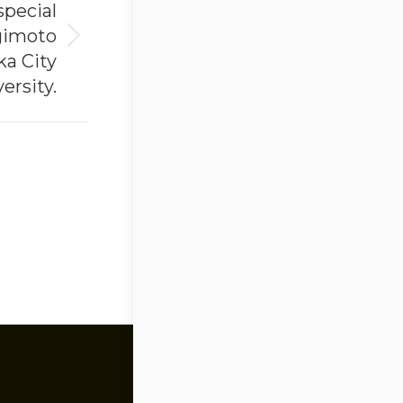
special
gimoto
a City
ersity.