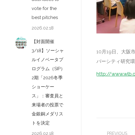
vote for the
best pitches
2026.02.18
【対面開催
3/18】ソーシャ
10月19日、大
ルイノベータプ
バーシティ研究
ログラム（SIP）
http://www.wlb.
2期「2026冬季
ショーケー
ス」：審査員と
来場者の投票で
金銀銅メダリス
Post
トを決定
2026.02.18
PREVIOUS