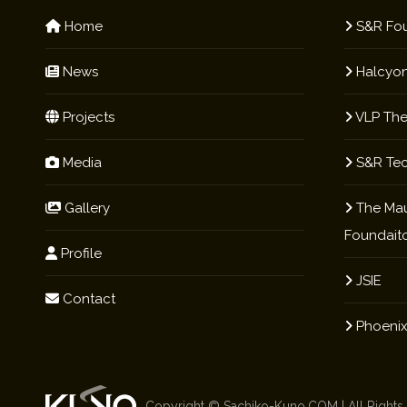
Home
S&R Fou
News
Halcyon
Projects
VLP The
Media
S&R Te
Gallery
The Mau
Foundait
Profile
JSIE
Contact
Phoenix
Copyright ©
Sachiko-Kuno.COM
| All Right