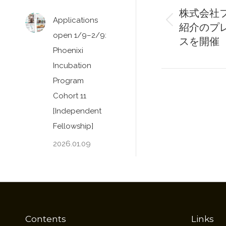
navigati
株式会社
Applications
紹介のプ
Previous
open 1/9–2/9:
スを開催
post:
Phoenixi
Incubation
Program
Cohort 11
[Independent
Fellowship]
2026.01.09
Contents
Links