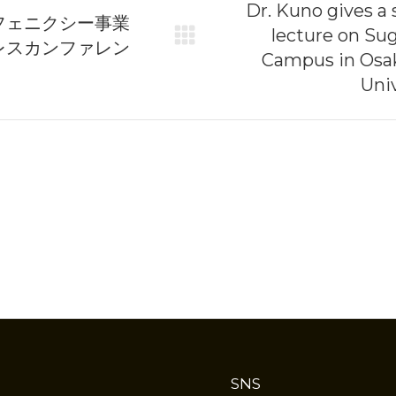
on
Dr. Kuno gives a 
フェニクシー事業
lecture on Su
レスカンファレン
Next
Campus in Osak
post:
Univ
SNS