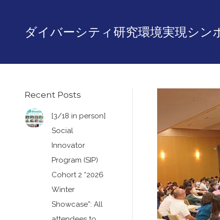
ダイバーシティ研究環境実現シン
Recent Posts
[3/18 in person]
Social
Innovator
Program (SIP)
Cohort 2 “2026
Winter
Showcase”: All
attendees to